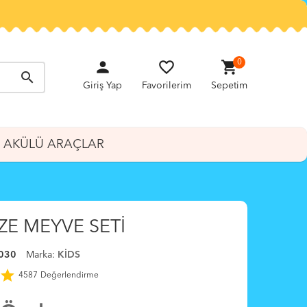
person
favorite_border
shopping_cart
0
search
Giriş Yap
Favorilerim
Sepetim
AKÜLÜ ARAÇLAR
ZE MEYVE SETİ
030
Marka:
KİDS
star
4587
Değerlendirme