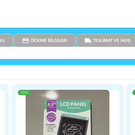
credit_card
local_shipping
SU
ÖDEME BİLGİLERİ
TESLİMAT VE İADE
YENİ