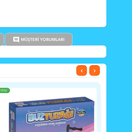
comment
MÜŞTERİ YORUMLARI
YENİ
YENİ