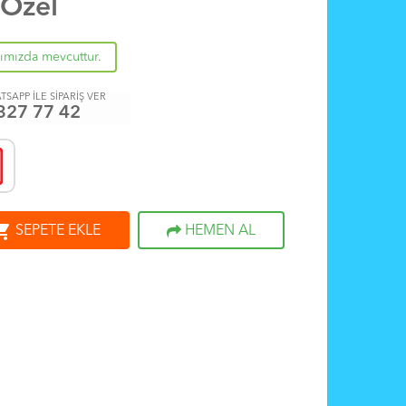
 Özel
rımızda mevcuttur.
TSAPP İLE SİPARİŞ VER
327 77 42
ng_cart
SEPETE EKLE
HEMEN AL