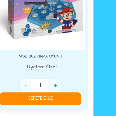
KUKULİ CEP TELEFONU
Üyelere Özel
-
+
SEPETE EKLE