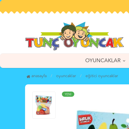
OYUNCAKLAR
anasayfa
oyuncaklar
eği̇ti̇ci̇ oyuncaklar
YENİ