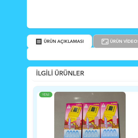
receipt
aspect_ratio
ÜRÜN AÇIKLAMASI
ÜRÜN VİDEO
İLGİLİ ÜRÜNLER
YENİ