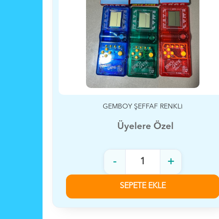
ENKLİ
KUTU RENKLİ 8,5 TABLET
el
Üyelere Özel
+
-
+
E
SEPETE EKLE