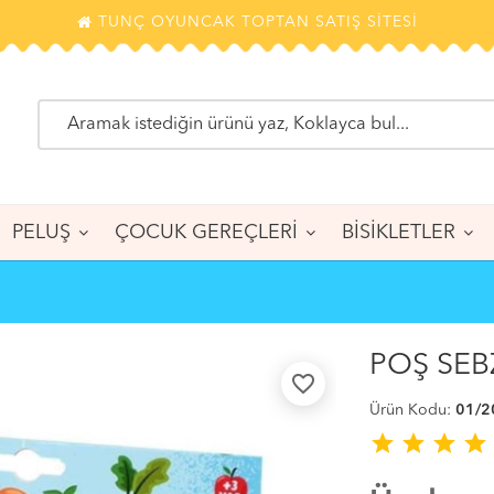
TUNÇ OYUNCAK TOPTAN SATIŞ SİTESİ
PELUŞ
ÇOCUK GEREÇLERİ
BİSİKLETLER
POŞ SEB
favorite_border
Ürün Kodu:
01/2
star
star
star
star