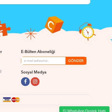
er
E-Bülten Aboneliği
İ
Sosyal Medya
WhatsApp Destek Hattı