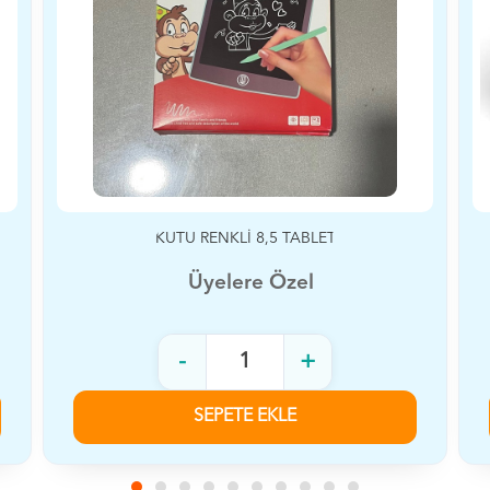
MOLİ BUZ KIRMA OYUNU
Üyelere Özel
-
+
SEPETE EKLE