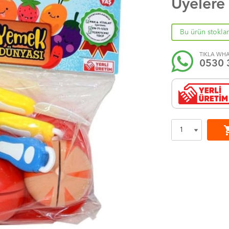
Üyelere
Bu ürün stokla
TIKLA WHA
0530 
shoppi