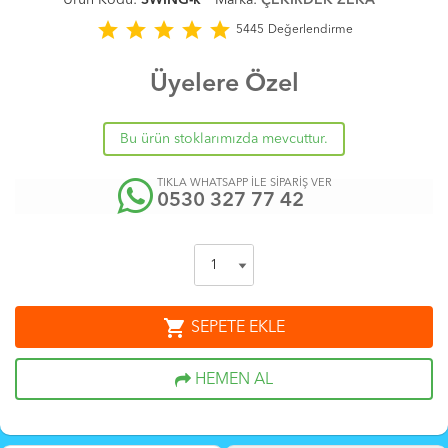
star
star
star
star
star
5445
Değerlendirme
Üyelere Özel
Bu ürün stoklarımızda mevcuttur.
TIKLA WHATSAPP İLE SİPARİŞ VER
0530 327 77 42
shopping_cart
SEPETE EKLE
HEMEN AL