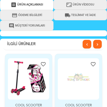
receipt
aspect_ratio
ÜRÜN AÇIKLAMASI
ÜRÜN VİDEOSU
credit_card
local_shipping
ÖDEME BİLGİLERİ
TESLİMAT VE İADE
comment
MÜŞTERİ YORUMLARI
İLGİLİ ÜRÜNLER
favorite_border
favorite_border
COOL SCOOTER
COOL SCOOTER