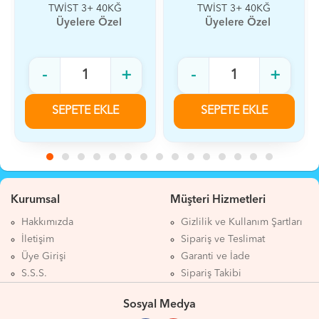
TWİST 3+ 40KĞ
TWİST 3+ 40KĞ
PEMBE
TURUNCU
Üyelere Özel
Üyelere Özel
-
+
-
+
SEPETE EKLE
SEPETE EKLE
Kurumsal
Müşteri Hizmetleri
Hakkımızda
Gizlilik ve Kullanım Şartları
İletişim
Sipariş ve Teslimat
Üye Girişi
Garanti ve İade
S.S.S.
Sipariş Takibi
Sosyal Medya