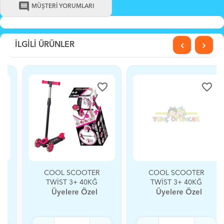
comment
MÜŞTERİ YORUMLARI
İLGİLİ ÜRÜNLER
favorite_border
favorite_border
COOL SCOOTER
COOL SCOOTER
TWİST 3+ 40KĞ
TWİST 3+ 40KĞ
PEMBE
TURUNCU
Üyelere Özel
Üyelere Özel