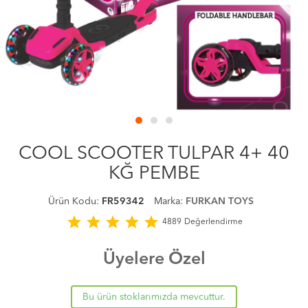
COOL SCOOTER TULPAR 4+ 40
KĞ PEMBE
Ürün Kodu:
FR59342
Marka:
FURKAN TOYS
star
star
star
star
star
4889
Değerlendirme
Üyelere Özel
Bu ürün stoklarımızda mevcuttur.