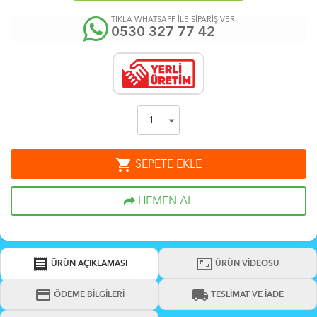
TIKLA WHATSAPP İLE SİPARİŞ VER
0530 327 77 42
shopping_cart
SEPETE EKLE
HEMEN AL
receipt
aspect_ratio
ÜRÜN AÇIKLAMASI
ÜRÜN VİDEOSU
credit_card
local_shipping
ÖDEME BİLGİLERİ
TESLİMAT VE İADE