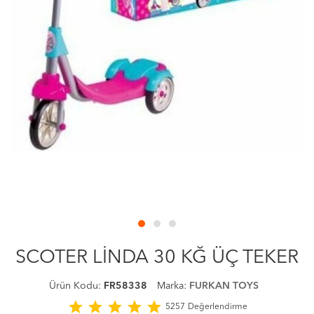
SCOTER LİNDA 30 KĞ ÜÇ TEKER
Ürün Kodu:
FR58338
Marka:
FURKAN TOYS
star
star
star
star
star
5257
Değerlendirme