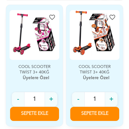
favorite_border
favorite_border
COOL SCOOTER
COOL SCOOTER
TWİST 3+ 40KĞ
TWİST 3+ 40KĞ
PEMBE
TURUNCU
Üyelere Özel
Üyelere Özel
-
+
-
+
SEPETE EKLE
SEPETE EKLE