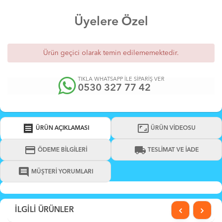
Üyelere Özel
Ürün geçici olarak temin edilememektedir.
TIKLA WHATSAPP İLE SİPARİŞ VER
0530 327 77 42
receipt
aspect_ratio
ÜRÜN AÇIKLAMASI
ÜRÜN VİDEOSU
credit_card
local_shipping
ÖDEME BİLGİLERİ
TESLİMAT VE İADE
comment
MÜŞTERİ YORUMLARI
İLGİLİ ÜRÜNLER