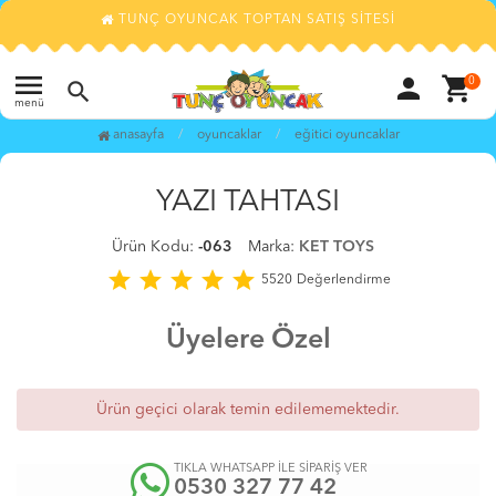
TUNÇ OYUNCAK TOPTAN SATIŞ SİTESİ
menu
person
shopping_cart
0
search
menü
anasayfa
oyuncaklar
eği̇ti̇ci̇ oyuncaklar
TÜKENDİ
favorite_border
YAZI TAHTASI
Ürün Kodu:
-063
Marka:
KET TOYS
star
star
star
star
star
5520
Değerlendirme
Üyelere Özel
Ürün geçici olarak temin edilememektedir.
TIKLA WHATSAPP İLE SİPARİŞ VER
0530 327 77 42