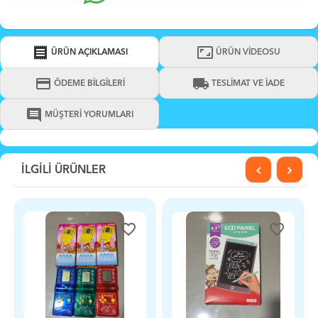
receipt
aspect_ratio
ÜRÜN AÇIKLAMASI
ÜRÜN VİDEOSU
credit_card
local_shipping
ÖDEME BİLGİLERİ
TESLİMAT VE İADE
comment
MÜŞTERİ YORUMLARI
İLGİLİ ÜRÜNLER
favorite_border
favorite_border