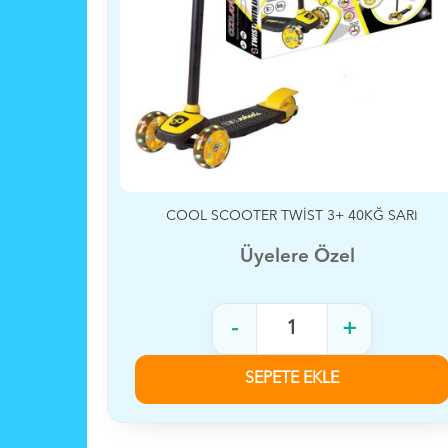
COOL SCOOTER TWİST 3+ 40KĞ SARI
CO
Üyelere Özel
-
+
SEPETE EKLE