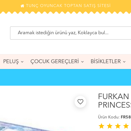
TUNÇ OYUNCAK TOPTAN SATIŞ SİTESİ
PELUŞ
ÇOCUK GEREÇLERİ
BİSİKLETLER
FURKAN 
favorite_border
PRINCES
Ürün Kodu:
FR5
star
star
star
star