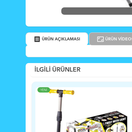
receipt
aspect_ratio
ÜRÜN AÇIKLAMASI
ÜRÜN VİDEO
İLGİLİ ÜRÜNLER
YENİ
YENİ