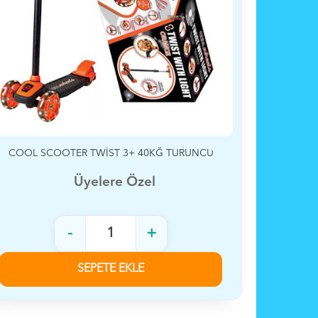
R TWİST 3+ 40KĞ TURUNCU
COOL SCOOTER TWİST
Üyelere Özel
Üyelere 
+
-
SEPETE EKLE
SEPETE E