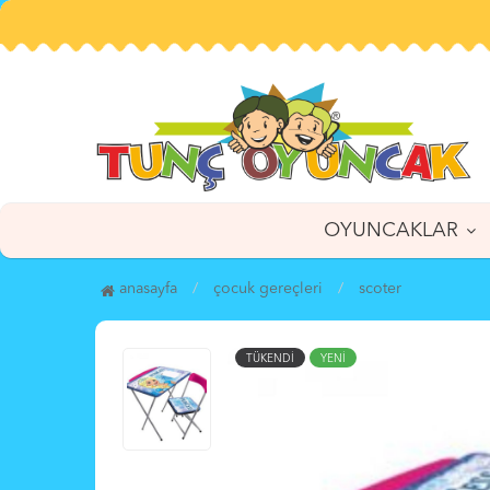
OYUNCAKLAR
anasayfa
çocuk gereçleri̇
scoter
TÜKENDİ
YENİ