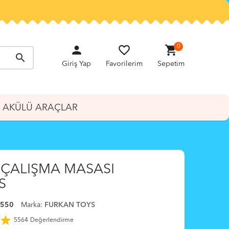
person
favorite_border
shopping_cart
0
search
Giriş Yap
Favorilerim
Sepetim
AKÜLÜ ARAÇLAR
ÇALIŞMA MASASI
S
8550
Marka:
FURKAN TOYS
star
5564
Değerlendirme