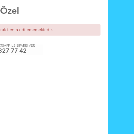
 Özel
arak temin edilememektedir.
TSAPP İLE SİPARİŞ VER
327 77 42