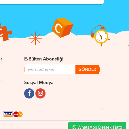
er
E-Bülten Aboneliği
İ
Sosyal Medya
WhatsApp Destek Hattı