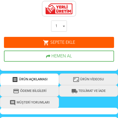
shopping_cart
SEPETE EKLE
HEMEN AL
receipt
aspect_ratio
ÜRÜN AÇIKLAMASI
ÜRÜN VİDEOSU
credit_card
local_shipping
ÖDEME BİLGİLERİ
TESLİMAT VE İADE
comment
MÜŞTERİ YORUMLARI