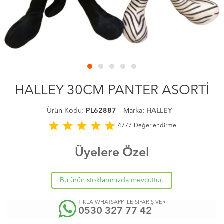
HALLEY 30CM PANTER ASORTİ
Ürün Kodu:
PL62887
Marka:
HALLEY
star
star
star
star
star
4777
Değerlendirme
Üyelere Özel
Bu ürün stoklarımızda mevcuttur.
TIKLA WHATSAPP İLE SİPARİŞ VER
0530 327 77 42