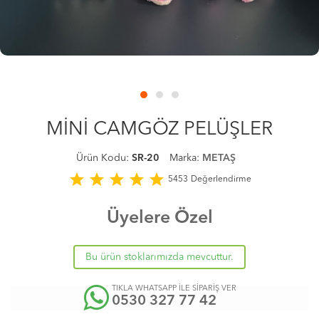
MİNİ CAMGÖZ PELÜŞLER
Ürün Kodu:
SR-20
Marka:
METAŞ
star
star
star
star
star
5453
Değerlendirme
Üyelere Özel
Bu ürün stoklarımızda mevcuttur.
TIKLA WHATSAPP İLE SİPARİŞ VER
0530 327 77 42