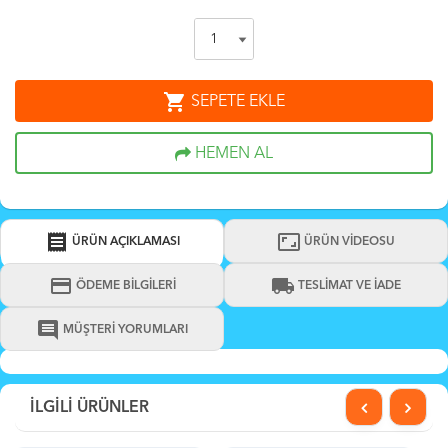
shopping_cart
SEPETE EKLE
HEMEN AL
receipt
aspect_ratio
ÜRÜN AÇIKLAMASI
ÜRÜN VİDEOSU
credit_card
local_shipping
ÖDEME BİLGİLERİ
TESLİMAT VE İADE
comment
MÜŞTERİ YORUMLARI
İLGİLİ ÜRÜNLER