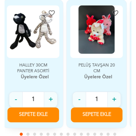
favorite_border
favorite_border
PELÜŞ TAVŞAN 20
PELÜŞ PANDA 20 CM
CM
Üyelere Özel
Üyelere Özel
-
+
-
+
SEPETE EKLE
SEPETE EKLE