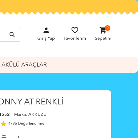
person
favorite_border
shopping_cart
0
search
Giriş Yap
Favorilerim
Sepetim
AKÜLÜ ARAÇLAR
ONNY AT RENKLİ
4552
Marka:
AKKUZU
star
4796
Değerlendirme