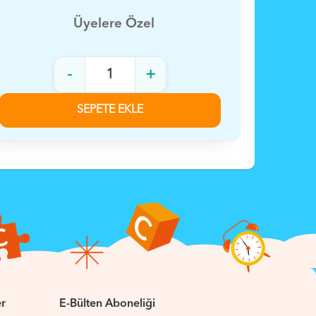
Üyelere Özel
-
+
SEPETE EKLE
er
E-Bülten Aboneliği