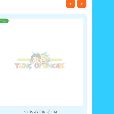
YENİ
YENİ
PELÜŞ AYICIK 20 CM
PE