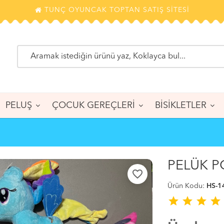
TUNÇ OYUNCAK TOPTAN SATIŞ SİTESİ
PELUŞ
ÇOCUK GEREÇLERİ
BİSİKLETLER
PELÜK P
favorite_border
Ürün Kodu:
HS-1
star
star
star
star