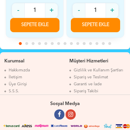
+
-
+
-
PETE EKLE
SEPETE EKLE
SEPET
Kurumsal
Müşteri Hizmetleri
Hakkımızda
Gizlilik ve Kullanım Şartları
İletişim
Sipariş ve Teslimat
Üye Girişi
Garanti ve İade
S.S.S.
Sipariş Takibi
Sosyal Medya