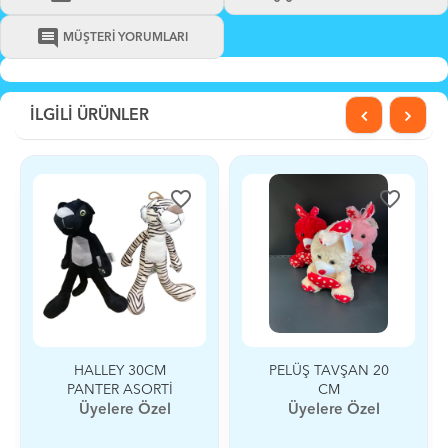
comment
MÜŞTERİ YORUMLARI
İLGİLİ ÜRÜNLER
favorite_border
favorite_border
LLEY 30CM
PELÜŞ TAVŞAN 20
PELÜŞ PA
TER ASORTİ
CM
yelere Özel
Üyelere Özel
Üyele