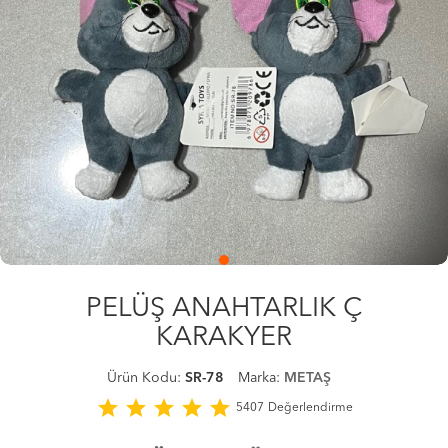
PELÜŞ ANAHTARLIK Ç
KARAKYER
Ürün Kodu:
SR-78
Marka:
METAŞ
star
star
star
star
star
5407
Değerlendirme