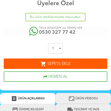
Üyelere Özel
Bu ürün stoklarımızda mevcuttur.
TIKLA WHATSAPP İLE SİPARİŞ VER
0530 327 77 42
shopping_cart
SEPETE EKLE
HEMEN AL
receipt
aspect_ratio
ÜRÜN AÇIKLAMASI
ÜRÜN VİDEOSU
credit_card
local_shipping
ÖDEME BİLGİLERİ
TESLİMAT VE İADE