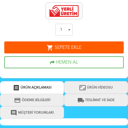
shopping_cart
SEPETE EKLE
HEMEN AL
receipt
aspect_ratio
ÜRÜN AÇIKLAMASI
ÜRÜN VİDEOSU
credit_card
local_shipping
ÖDEME BİLGİLERİ
TESLİMAT VE İADE
comment
MÜŞTERİ YORUMLARI