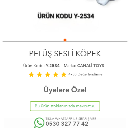
PELÜŞ SESLİ KÖPEK
Ürün Kodu:
Y-2534
Marka:
CANALİ TOYS
star
star
star
star
star
4780
Değerlendirme
Üyelere Özel
Bu ürün stoklarımızda mevcuttur.
TIKLA WHATSAPP İLE SİPARİŞ VER
0530 327 77 42