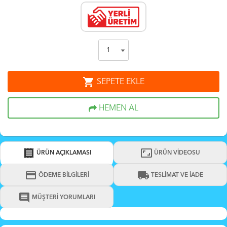
shopping_cart
SEPETE EKLE
HEMEN AL
receipt
aspect_ratio
ÜRÜN AÇIKLAMASI
ÜRÜN VİDEOSU
credit_card
local_shipping
ÖDEME BİLGİLERİ
TESLİMAT VE İADE
comment
MÜŞTERİ YORUMLARI