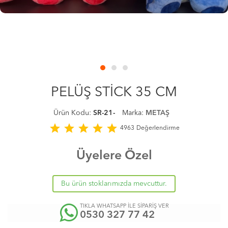
PELÜŞ STİCK 35 CM
Ürün Kodu:
SR-21-
Marka:
METAŞ
star
star
star
star
star
4963
Değerlendirme
Üyelere Özel
Bu ürün stoklarımızda mevcuttur.
TIKLA WHATSAPP İLE SİPARİŞ VER
0530 327 77 42